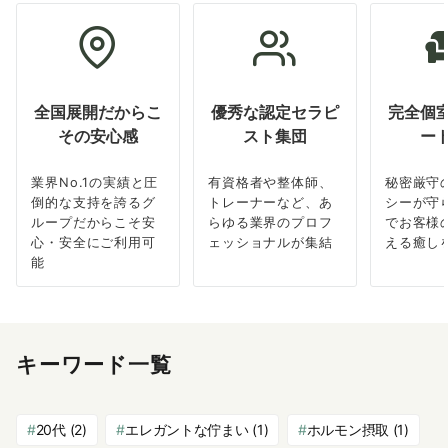
全国展開だからこ
優秀な認定セラピ
完全個
その安心感
スト集団
ー
業界No.1の実績と圧
有資格者や整体師、
秘密厳守
倒的な支持を誇るグ
トレーナーなど、あ
シーが守
ループだからこそ安
らゆる業界のプロフ
でお客様
心・安全にご利用可
ェッショナルが集結
える癒し
能
キーワード一覧
20代
(2)
エレガントな佇まい
(1)
ホルモン摂取
(1)