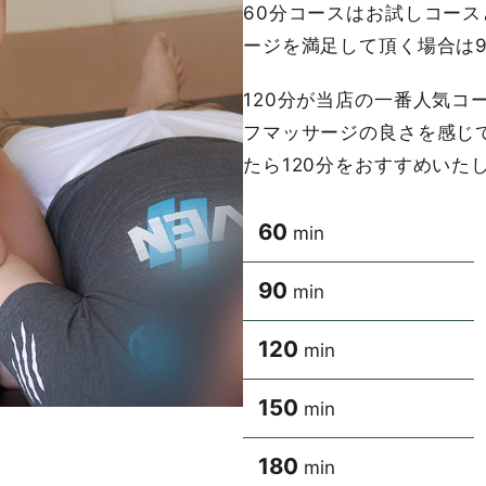
60分コースはお試しコー
ージを満足して頂く場合は
120分が当店の一番人気コ
フマッサージの良さを感じ
たら120分をおすすめいた
60
min
90
min
120
min
150
min
180
min