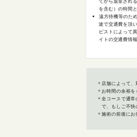
てから退室され
を含む）の時間
遠方待機等のた
途で交通費を頂
ピストによって
イトの交通費情
店舗によって、
お時間の余裕を
全コースで通常
で、もしご不快
施術の前後にお