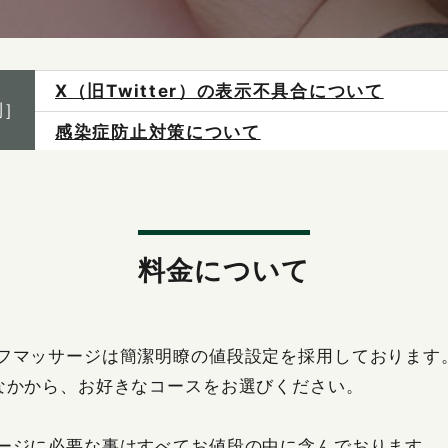
X（旧Twitter）の表示不具合について
感染症防止対策について
制］
ご予約は各店へ直接お問い合わせください。
料金は当日施術前にお支払いください。
料金について
フマッサージは簡潔明瞭の値段設定を採用しております
なかから、お好きなコースをお選びください。
ージに必要な事はすべてお値段の中に含んでおります。