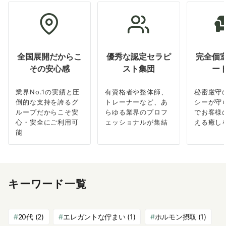
全国展開だからこ
優秀な認定セラピ
完全個
その安心感
スト集団
ー
業界No.1の実績と圧
有資格者や整体師、
秘密厳守
倒的な支持を誇るグ
トレーナーなど、あ
シーが守
ループだからこそ安
らゆる業界のプロフ
でお客様
心・安全にご利用可
ェッショナルが集結
える癒し
能
キーワード一覧
20代
(2)
エレガントな佇まい
(1)
ホルモン摂取
(1)