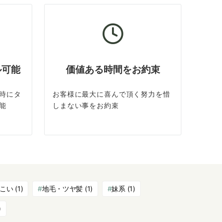
ル可能
価値ある時間をお約束
時にタ
お客様に最大に喜んで頂く努力を惜
能
しまない事をお約束
こい
(1)
地毛・ツヤ髪
(1)
妹系
(1)
)